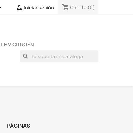
shopping_cart


Carrito
(0)
Iniciar sesión
 LHM CITROËN
search
PÁGINAS