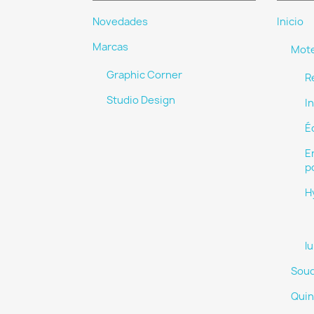
Novedades
Inicio
Marcas
Mot
Graphic Corner
R
Studio Design
I
É
E
p
H
l
Soud
Quinc