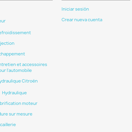
Iniciar sesión
Crear nueva cuenta
eur
efroidissement
njection
chappement
ntretien et accessoires
our l'automobile
ydraulique Citroën
Hydraulique
ubrification moteur
ure sur mesure
aillerie