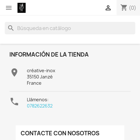
shopping_cart


(0)
search
INFORMACIÓN DE LA TIENDA

créative-inox
35150 Janzé
France

Llámenos:
0782622632
CONTACTE CON NOSOTROS