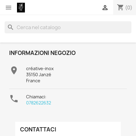
shopping_cart


(0)
search
INFORMAZIONI NEGOZIO

créative-inox
35150 Janzé
France

Chiamaci:
0782622632
CONTATTACI