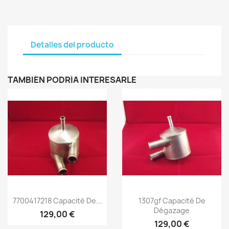
Detalles del producto
TAMBIÉN PODRÍA INTERESARLE
Vista rápida
Vista rápida


7700417218 Capacité De...
1307gf Capacité De
Dégazage
129,00 €
129,00 €