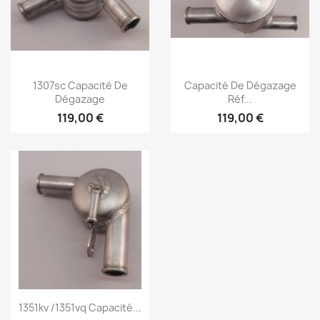
Vista rápida
Vista rápida


1307sc Capacité De
Capacité De Dégazage
Dégazage
Réf...
119,00 €
119,00 €
Vista rápida

1351kv /1351vq Capacité...