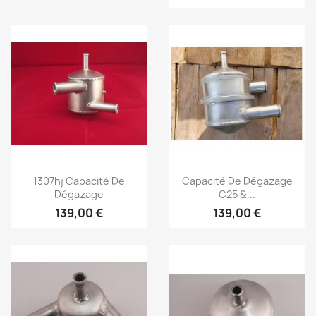
Vista rápida
Vista rápida


1307hj Capacité De
Capacité De Dégazage
Dégazage
C25 &...
139,00 €
139,00 €