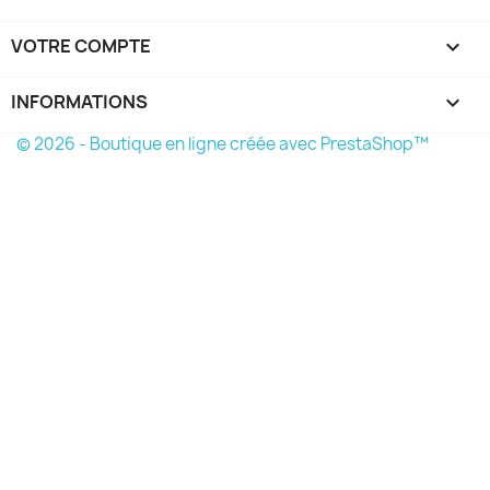
VOTRE COMPTE

INFORMATIONS
keyboard_arrow_down
© 2026 - Boutique en ligne créée avec PrestaShop™