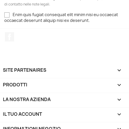
di contatto nelle note legali.
Enim quis fugiat consequat elit minim nisi eu occaecat
occaecat deserunt aliquip nisi ex deserunt.
Facebook
SITE PARTENAIRES

PRODOTTI

LA NOSTRA AZIENDA

IL TUO ACCOUNT

INFORMAZIONI NEGOZIO