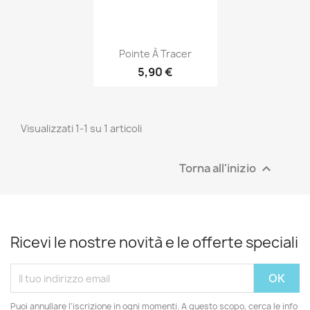
Anteprima

Pointe À Tracer
5,90 €
Visualizzati 1-1 su 1 articoli
Torna all'inizio

Ricevi le nostre novità e le offerte speciali
Puoi annullare l'iscrizione in ogni momenti. A questo scopo, cerca le info