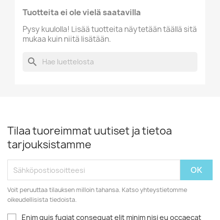
Tuotteita ei ole vielä saatavilla
Pysy kuulolla! Lisää tuotteita näytetään täällä sitä
mukaa kuin niitä lisätään.
search
Tilaa tuoreimmat uutiset ja tietoa
tarjouksistamme
Voit peruuttaa tilauksen milloin tahansa. Katso yhteystietomme
oikeudellisista tiedoista.
Enim quis fugiat consequat elit minim nisi eu occaecat