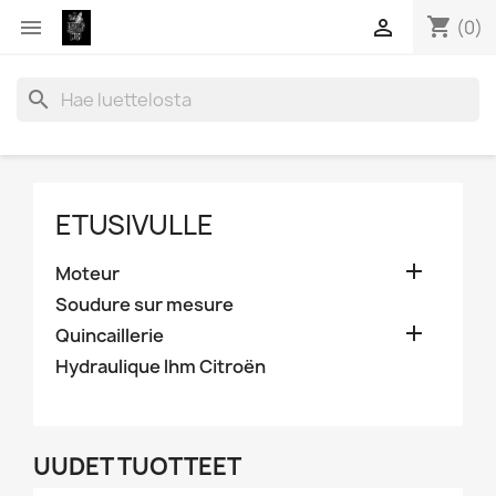
shopping_cart


(0)
search
ETUSIVULLE

Moteur
Soudure sur mesure

Quincaillerie
Hydraulique lhm Citroën
UUDET TUOTTEET