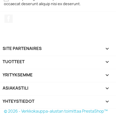
occaecat deserunt aliquip nisi ex deserunt.
Facebook
SITE PARTENAIRES

TUOTTEET

YRITYKSEMME

ASIAKASTILI

YHTEYSTIEDOT
keyboard_arrow_down
© 2026 - Verkkokauppa-alustan toimittaa PrestaShop™