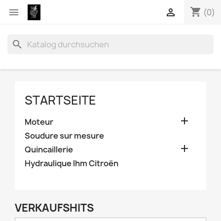
shopping_cart


(0)
search
STARTSEITE

Moteur
Soudure sur mesure

Quincaillerie
Hydraulique lhm Citroën
VERKAUFSHITS