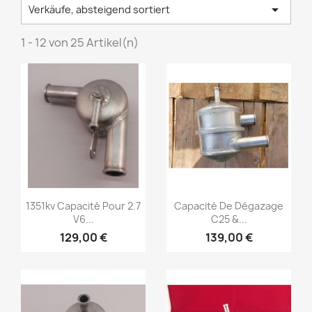

Verkäufe, absteigend sortiert
1 - 12 von 25 Artikel(n)
Vorschau
Vorschau


1351kv Capacité Pour 2.7
Capacité De Dégazage
V6...
C25 &...
129,00 €
139,00 €