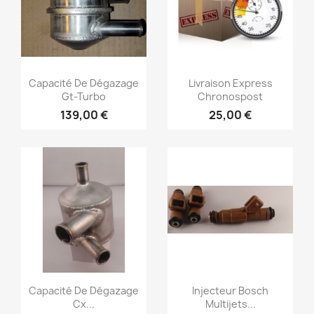
Vorschau
Vorschau


Capacité De Dégazage
Livraison Express
Gt-Turbo
Chronospost
139,00 €
25,00 €
Vorschau
Vorschau


Capacité De Dégazage
Injecteur Bosch
Cx...
Multijets...