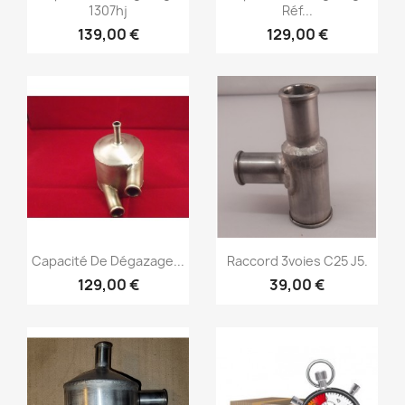
1307hj
Réf...
139,00 €
129,00 €
Vorschau
Vorschau


Capacité De Dégazage...
Raccord 3voies C25 J5.
129,00 €
39,00 €