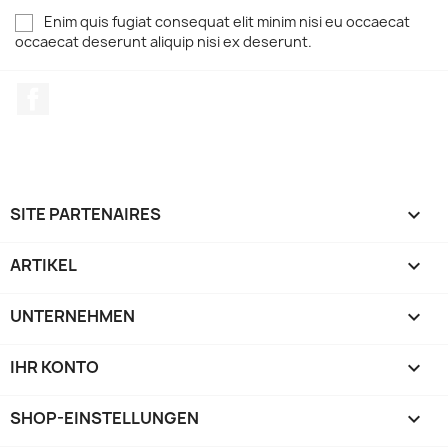
Enim quis fugiat consequat elit minim nisi eu occaecat
occaecat deserunt aliquip nisi ex deserunt.
Facebook
SITE PARTENAIRES

ARTIKEL

UNTERNEHMEN

IHR KONTO

SHOP-EINSTELLUNGEN
keyboard_arrow_down