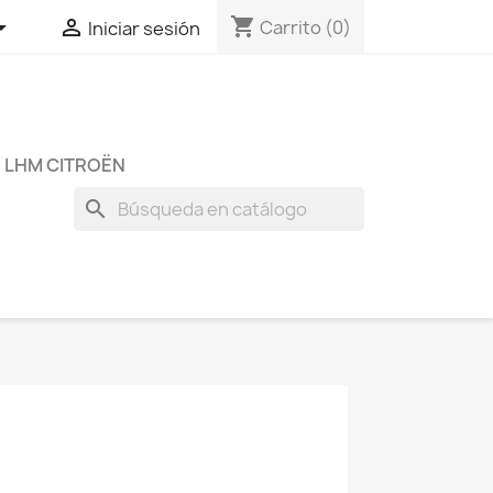
shopping_cart


Carrito
(0)
Iniciar sesión
 LHM CITROËN
search