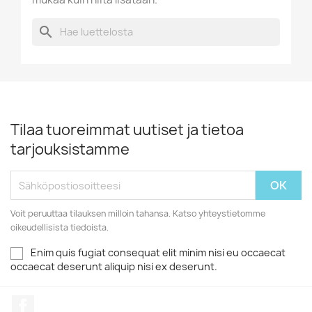
search
Tilaa tuoreimmat uutiset ja tietoa
tarjouksistamme
Voit peruuttaa tilauksen milloin tahansa. Katso yhteystietomme
oikeudellisista tiedoista.
Enim quis fugiat consequat elit minim nisi eu occaecat
occaecat deserunt aliquip nisi ex deserunt.
Facebook