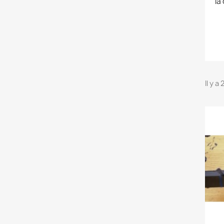
la
Il y a