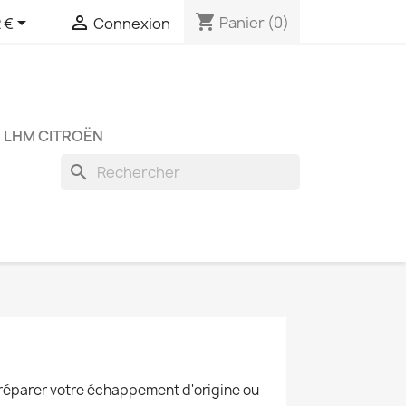
shopping_cart


Panier
(0)
 €
Connexion
 LHM CITROËN
search
 réparer votre échappement d'origine ou