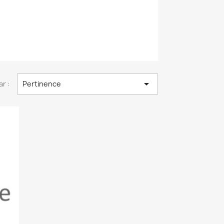

ar :
Pertinence