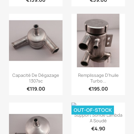
€139.00
€39.00
Quick view
Quick view


Capacité De Dégazage
Remplissage D'huile
1307sc
Turbo...
€119.00
€195.00
OUT-OF-STOCK
Quick view

Support Sonde Lambda
A Soudé
€4.90