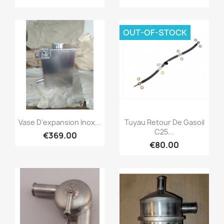
OUT-OF-STOCK
Quick view
Quick view


Vase D'expansion Inox...
Tuyau Retour De Gasoil
C25...
€369.00
€80.00