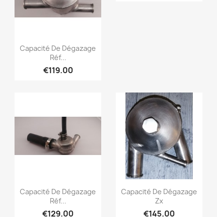
Quick view

Capacité De Dégazage
Réf...
€119.00
Quick view
Quick view


Capacité De Dégazage
Capacité De Dégazage
Réf...
Zx
€129.00
€145.00