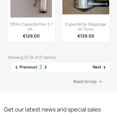
Quick view
Quick view


1351kv Capacité Pour 2.7
Capacité De Dégazage
V6...
Gt-Turbo
€129.00
€139.00
Showing 13-24 of 27 item(s)
2


Previous
Next
1
3
Back to top

Get our latest news and special sales