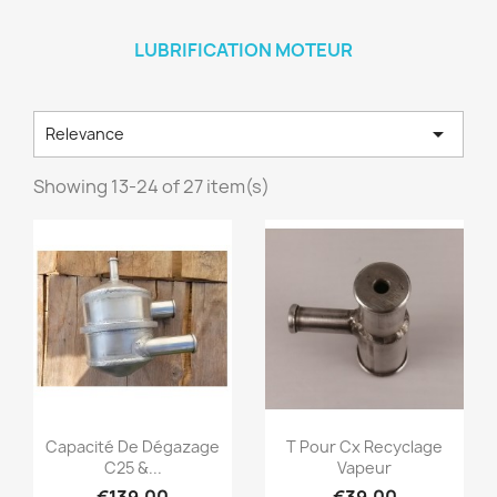
LUBRIFICATION MOTEUR

Relevance
Showing 13-24 of 27 item(s)
Quick view
Quick view


Capacité De Dégazage
T Pour Cx Recyclage
C25 &...
Vapeur