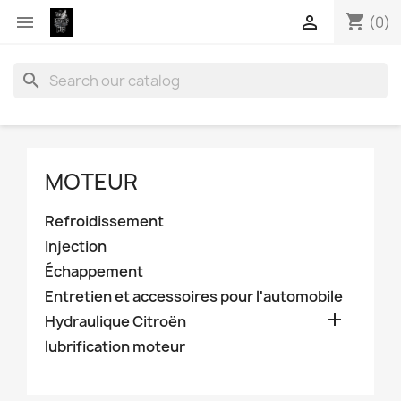
shopping_cart


(0)
search
MOTEUR
Refroidissement
Injection
Échappement
Entretien et accessoires pour l'automobile

Hydraulique Citroën
lubrification moteur